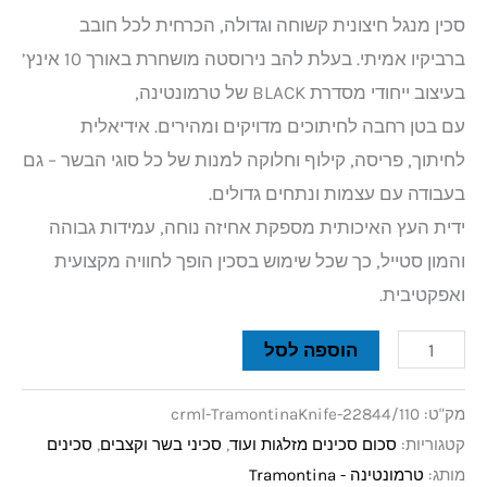
סכין מנגל חיצונית קשוחה וגדולה, הכרחית לכל חובב
ברביקיו אמיתי. בעלת להב נירוסטה מושחרת באורך 10 אינץ’
בעיצוב ייחודי מסדרת BLACK של טרמונטינה,
עם בטן רחבה לחיתוכים מדויקים ומהירים. אידיאלית
לחיתוך, פריסה, קילוף וחלוקה למנות של כל סוגי הבשר – גם
בעבודה עם עצמות ונתחים גדולים.
ידית העץ האיכותית מספקת אחיזה נוחה, עמידות גבוהה
והמון סטייל, כך שכל שימוש בסכין הופך לחוויה מקצועית
ואפקטיבית.
הוספה לסל
מק"ט:
crml-TramontinaKnife-22844/110
קטגוריות:
סכום סכינים מזלגות ועוד
,
סכיני בשר וקצבים
,
סכינים
מותג:
טרמונטינה - Tramontina