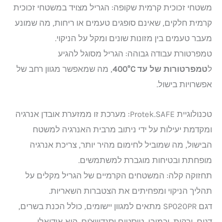
משטחי זכוכית קרמית שקופה: הגריל מצויד במשטחי זכוכית
קרמית חלקים, שאינם סופגים טעמים או ריחות, מה שמונע
מעבר טעמים בין מזונות שונים ומקל על הניקוי. ​
טמפרטורת עבודה גבוהה: הגריל מסוגל להגיע
ל
טמפרטורות של עד 400°C
, מה שמאפשר מגוון רחב של
אפשרויות בישול. ​
טכנולוגיית Protek.SAFE: מערכת זו ממזערת אובדן אנרגיה
ומקדמת יעילות על ידי ניתוב מרבית האנרגיה למשטח
הבישול, מה שמוביל לחימום מהיר יותר, צריכת אנרגיה
מופחתת ובטיחות מוגברת למשתמשים. ​
תחזוקה קלה: המשטחים הקרמיים של הגריל מקלים על
תהליך הניקוי ומפחיתים את הצטברות השאריות. ​
דגם SP020PR מתאים למגוון יישומים, כולל הכנת בשרים,
דגים, ירקות, וכמובן, טוסטים וסנדוויצ'ים. הוא אידיאלי