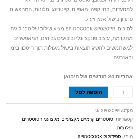
למסעדות, בתי קפה, מאפיות, קייטרינג ומלונות, המחפשים
פתרון בישול אמין ויעיל. ​
לסיכום, SPIDOCOOK SP020PR מציע שילוב של טכנולוגיה
מתקדמת, עיצוב פונקציונלי וביצועים גבוהים, המאפשרים
למשתמשים להשיג תוצאות בישול מעולות תוך חיסכון בזמן
ובאנרגיה.
אחריות 24 חודשים של היבואן
הוספה לסל
מק"ט:
sk SP020PR
קטגוריות:
טוסטרים קרמיים מקצועיים
,
מקצועני הטוסטרים
ופלנצ'ות
מותג:
ספידוקוק SPIDOCOOK