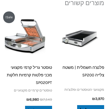
מוצרים קשורים
המחיר
המחיר
Sale!
המקורי
הנוכחי
היה:
הוא:
₪6,980.
₪7,549.
פלנצ'ה חשמלית | משטח
טוסטר גריל קרמי מקצועי
צלייה SP200
מכני פלטות קרמיות חלקות
SP020PT
מקצועני הטוסטרים ופלנצ'ות
טוסטרים קרמיים מקצועיים
₪
3,970
₪
6,980
₪
7,549