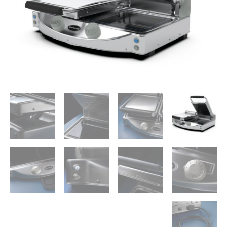
₪6,980.
₪7,550.
מקצועי
מכני
פלטות
קרמיות
מחורצות
SPIDOCOOK
SP020PR