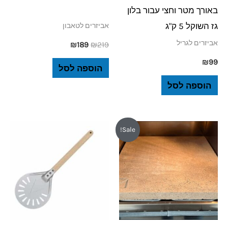
באורך מטר וחצי עבור בלון
גז השוקל 5 ק"ג
אביזרים לטאבון
אביזרים לגריל
₪
189
₪
219
₪
99
הוספה לסל
הוספה לסל
המחיר
המחיר
Sale!
המקורי
הנוכחי
היה:
הוא:
₪749.
₪780.