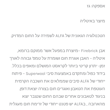
אספקה: גז
מיוצר באיטליה
הטכנולוגיה הגאונית של ALFA לשמירה על החום המדויק.
אבן Firebrick –מיוצרת במפעל אשר ממוקם ברומא,
איטליה – האבן אוגרת חום ושומרת על טמפ' גבוהה לאורך
זמן- יתרון קריטי ביותר לקראסט המושלם ומאפים בכלל.
בידוד כפול ומתקדם באמצעות סיבי Superwool – פיתוח
ייחודי של ALFA סיבים שממלאים את השכבה הקרמית
העוטפת את הטאבון ואוגרים חום בצורה יוצאת דופן.
בניגוד לטאבונים אחרים שבהם החום שנצבר יוצא
מהארובה , בALFA יש פטנט ייחודי של זרימת חום מעגלית