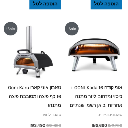
הוספה לסל
הוספה לסל
המחיר
המחיר
המחיר
המחיר
Sale!
Sale!
המקורי
הנוכחי
המקורי
הנוכחי
היה:
הוא:
היה:
הוא:
₪3,490.
₪3,890.
₪2,690.
₪2,790.
אוני קודה 16 OONI Koda +
טאבון אוני קארו Ooni Karu
כיסוי ומדחום ליזר מתנה
16 כף פיצה ומסובבת פיצה
אחריות יבואן רשמי שנתיים
מתנה!
טאבונים ניידים
טאבון לחצר
₪
3,490
₪
3,890
₪
2,690
₪
2,790