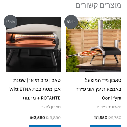
מוצרים קשורים
המחיר
המחיר
המחיר
המחיר
Sale!
Sale!
המקורי
הנוכחי
המקורי
הנוכחי
היה:
הוא:
היה:
הוא:
₪3,590.
₪3,890.
₪1,650.
₪1,750.
טאבון נייד המופעל
טאבון גז ביתי 16 | שמנת
באמצעות עץ אוני פיירה
אבן מסתובבת Witt ETNA
Ooni fyra
ROTANTE + מתנות
טאבונים ניידים
טאבון לחצר
₪
3,590
₪
3,890
₪
1,650
₪
1,750