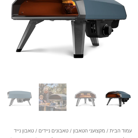
₪2,090.
₪2,190.
אוני
קודה
Ooni
Koda
2
בצבע
כחול
מעושן
[אוני
קודה
14]
+
כיסוי
מתנה
עמוד הבית
/
מקצועני הטאבון
/
טאבונים ניידים
/ טאבון נייד