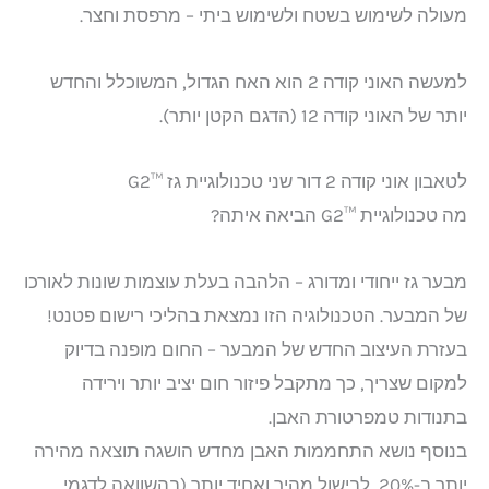
מעולה לשימוש בשטח ולשימוש ביתי – מרפסת וחצר.
למעשה האוני קודה 2 הוא האח הגדול, המשוכלל והחדש
יותר של האוני קודה 12 (הדגם הקטן יותר).
לטאבון אוני קודה 2 דור שני טכנולוגיית גז ™G2
מה טכנולוגיית ™G2 הביאה איתה?
מבער גז ייחודי ומדורג – הלהבה בעלת עוצמות שונות לאורכו
של המבער. הטכנולוגיה הזו נמצאת בהליכי רישום פטנט!
בעזרת העיצוב החדש של המבער – החום מופנה בדיוק
למקום שצריך, כך מתקבל פיזור חום יציב יותר וירידה
בתנודות טמפרטורת האבן.
בנוסף נושא התחממות האבן מחדש הושגה תוצאה מהירה
יותר ב-20%, לבישול מהיר ואחיד יותר (בהשוואה לדגמי