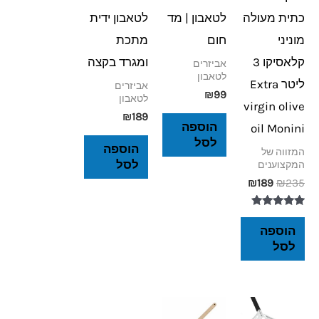
כתית מעולה
לטאבון | מד
לטאבון ידית
מוניני
חום
מתכת
קלאסיקו 3
ומגרד בקצה
אביזרים
לטאבון
ליטר Extra
אביזרים
₪
99
לטאבון
virgin olive
₪
189
הוספה
oil Monini
לסל
הוספה
המזווה של
לסל
המקצוענים
₪
189
₪
235
דורג
5.00
הוספה
מתוך 5
לסל