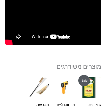
מוצרים משודרגים
המחיר
המחיר
Sale!
המקורי
הנוכחי
היה:
הוא:
₪189.
₪235.
שמן זית
מדחום לייזר
מברשת