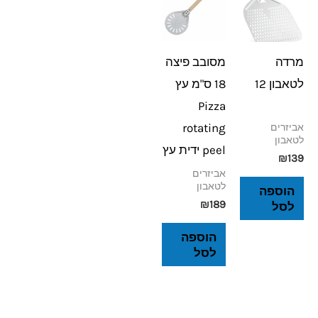
מרדה
מסובב פיצה
לטאבון 12
18 ס"מ עץ
Pizza
rotating
אביזרים
לטאבון
peel ידית עץ
₪
139
אביזרים
לטאבון
הוספה
₪
189
לסל
הוספה
לסל