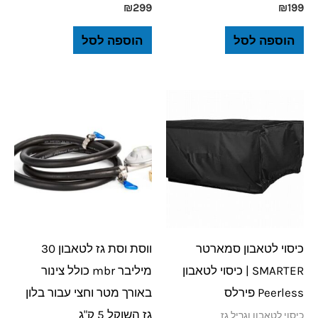
₪
299
₪
199
הוספה לסל
הוספה לסל
כיסוי לטאבון סמארטר
ווסת וסת גז לטאבון 30
SMARTER | כיסוי לטאבון
מיליבר mbr כולל צינור
Peerless פירלס
באורך מטר וחצי עבור בלון
גז השוקל 5 ק"ג
כיסוי לטאבון וגריל גז