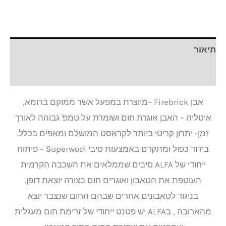
תיאור
חוות דעת (0)
אבן Firebrick –מיוצרת במפעל אשר ממוקם ברומא,
איטליה – האבן אוגרת חום ושומרת על טמפ' גבוהה לאורך
זמן- יתרון קריטי ביותר לקראסט המושלם ומאפים בכלל.
בידוד כפול ומתקדם באמצעות סיבי Superwool – פיתוח
ייחודי של ALFA סיבים שממלאים את השכבה הקרמית
העוטפת את הטאבון ואוגרים חום בצורה יוצאת דופן.
בניגוד לטאבונים אחרים שבהם החום שנצבר יוצא
מהארובה , בALFA יש פטנט ייחודי של זרימת חום מעגלית