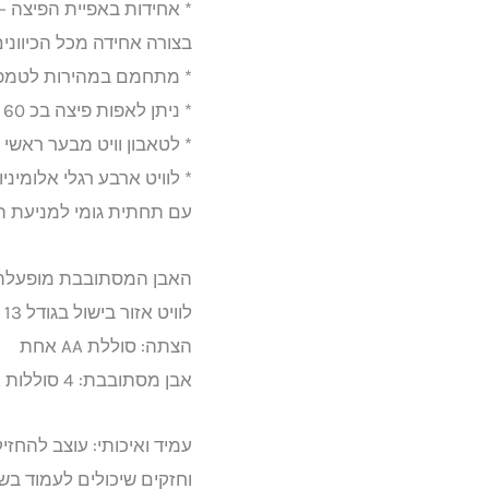
* אחידות באפיית הפיצה –
בצורה אחידה מכל הכיוונים
* מתחמם במהירות לטמפרטורה של עד 
* ניתן לאפות פיצה בכ 60 שניות עד 90 שניות !
* לטאבון וויט מבער ראשי בצורת U לפיזור
* לוויט ארבע רגלי אלומי
עם תחתית גומי למניעת ה
האבן המסתובבת מופעלת ע"
לוויט אזור בישול בגודל 13 אינץ'.
הצתה: סוללת AA אחת
אבן מסתובבת: 4 סוללות AA או חיבור לחשמל
עמיד ואיכותי: עוצב להחזי
וחזקים שיכולים לעמוד בש