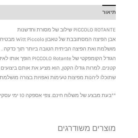
תיאור
חוות דעת (0)
PICCOLO ROTANTE שילוב של מסורת וחדשנות
אבן הפיצה המסתובבת של טאבון Witt Piccolo מבטיחה 360 מעלות של פריכות
מושלמת ואת הפיצה הביתית הטובה ביותר תוך כדקה .
הגודל הקומפקטי של PICCOLO Rotante הופך אותו לאידיאלי עבור חללים חיצוניים
קטנים. למרות גודלו הקטן, הוא מציע את אותם ביצועים כ
שתוכלו ליהנות מפיצות טעימות ואפויות בצורה מושלמת
**בעת מבצע של משלוח חינם. צפי אספקה 10 ימי עסקים
מוצרים משודרגים