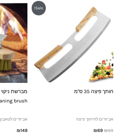
המחיר
המחיר
Sale!
המקורי
הנוכחי
היה:
הוא:
₪69.
₪99.
חותך פיצה 35 ס"מ
cleaning brush אורך 0
אביזרים לחיתוך פיצה
אביזרים לטאבון
₪
149
₪
69
₪
99