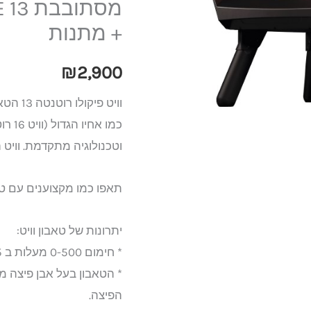
וויט
+ מתנות
פיקולו
אבן
₪
2,900
מסתובבת
Witt
וויט פיקולו רוטנטה 13 הטאבון המושלם למרפסת שלכם!
PICCOLO
ROTANTE
וטכנולוגיה מתקדמת. וויט
13
ירוק
תאפו כמו מקצוענים עם טאבון 
+
מתנות
יתרונות של טאבון וויט:
* חימום 0-500 מעלות ב 15 דק'!!
* הטאבון בעל אבן פיצה 
הפיצה.