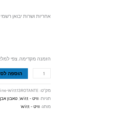
אחריות ושרות יבואן רשמ
הזמנה מקדימה. צפי למלאי ח
הוספה לסל
מק"ט:
ine-Witt13ROTANTE
תגיות:
וויט - Witt
,
טאבון אבן
מותג:
וויט - Witt