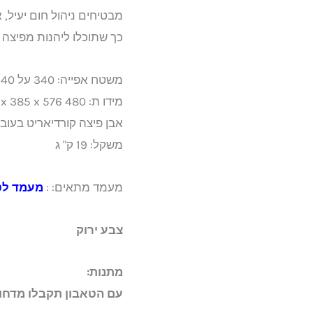
מבטיחים ניהול חום יעיל, א
כך שתוכלו ליהנות מפיצה 
משטח אפייה: 340 על 340 מ"מ ) 13 " – לפיצות בקוטר עד 33 ס" מ (
מידו ת: 480 x 385 x 576 מ" מ
אבן פיצה קורדיאריט בעובי 15 מ"
משקל: 19 ק" ג
מעמד מתאים: :
מעמד לטאב
צבע ירוק
מתנות:
עם הטאבון תקבלו מדחום 