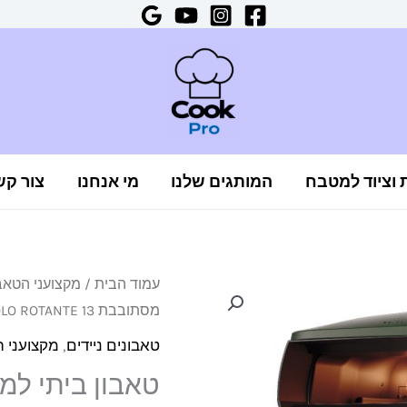
ת וציוד למטבח
המותגים שלנו
מי אנחנו
צור קש
כמות
עמוד הבית
/
מקצועני הטאב
מסתובבת Witt PICCOLO ROTANTE 13 ירוק + מתנות
של
טאבון
טאבונים ניידים
,
מקצועני ה
ביתי
טאבון ביתי למר
למרפסת