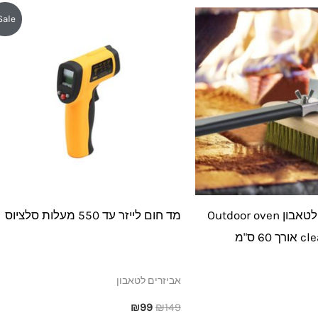
המחיר
המחיר
Sale!
המקורי
הנוכחי
היה:
הוא:
₪99.
₪149.
מברשת ניקוי לטאבון Outdoor oven
מד חום לייזר עד 550 מעלות סלציוס
6 ס"מ
אביזרים לטאבון
₪
99
₪
149