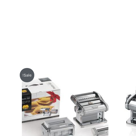
המחיר
המחיר
Sale!
המקורי
הנוכחי
היה:
הוא:
₪599.
₪699.