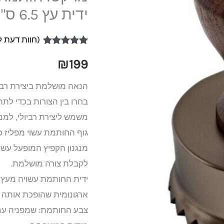
עגולה
ידית עץ 6.5 ס"מ שיניים משוננים
בצבע
(חוות דעת 
שמפניה
1
מדורג
5.00
ידית
מתוך 5 מבוסס
₪
199
על
דירוגים של
עץ
לקוחות
הנאה מושלמת ביצירת רביו
6.5
בחרו בין הצורות בכדי לת
ס"מ
משמש ליצירת רביולי, למנ
שיניים
גוף החותמת עשוי מפליז כ
משוננים
מנגנון הקפיץ המופעל עשוי
לקבלת צורה מושלמת.
ידית החותמת עשויה מעץ מל
ארגונומית שהופכת אותה ל
צבע החותמת: שמפניה עם 