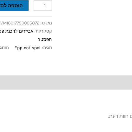
הוספה לסל
מק"ט:
VMI8017790005872
קטגוריות:
אביזרים להכנת פ
הפסטה
תגית:
Eppicotispai
מותג
 חוות דעת.