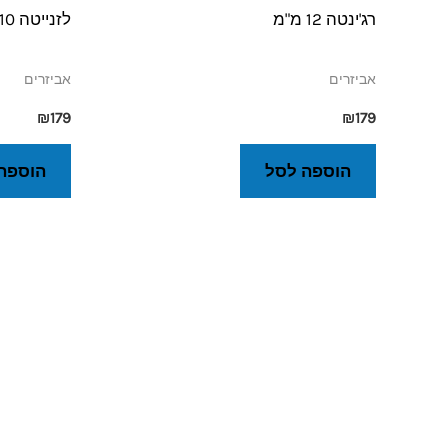
רג'ינטה 12 מ"מ
לזנייטה 10 מ"מ
אביזרים
אביזרים
₪
179
₪
179
הוספה לסל
הוספה