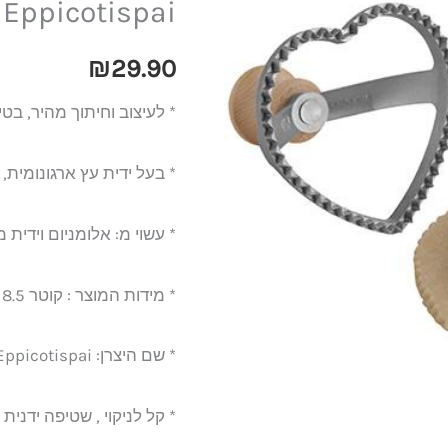
Eppicotispai
עץ
בצורת
₪
29.90
לב
* לעיצוב וחיתוך מהיר, בטיח
גדול
Eppicotispai
* בעל ידית עץ ארגונומית,
* עשוי מ: אלומניום וידית 
* מידות המוצר : קוטר 8.5 ס"מ
* שם היצרן: Eppicotispai, איטליה
* קל לניקוי , שטיפה ידנית