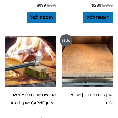
₪
199
₪
319
₪
239
₪
269
הוספה לסל
הוספה לסל
המחיר
המחיר
Sale!
המקורי
הנוכחי
היה:
הוא:
₪749.
₪780.
אבן פיצה לתנור | אבן אפייה
מברשת ארוכה לניקוי אבן
לתנור
טאבון CARNE אורך 1 מטר