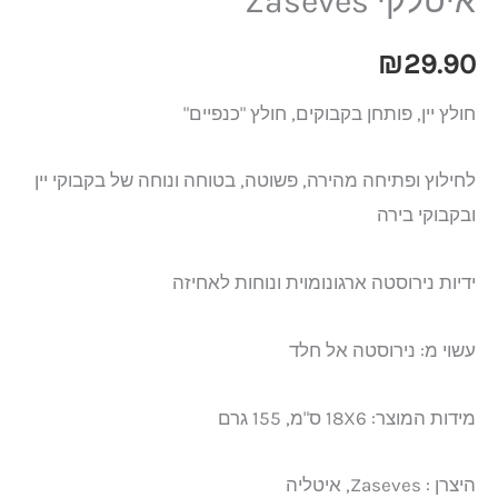
איטלקי Zaseves
₪
29.90
חולץ יין, פותחן בקבוקים, חולץ "כנפיים"
לחילוץ ופתיחה מהירה, פשוטה, בטוחה ונוחה של בקבוקי יין
ובקבוקי בירה
ידיות נירוסטה ארגונומוית ונוחות לאחיזה
עשוי מ: נירוסטה אל חלד
מידות המוצר: 18X6 ס"מ, 155 גרם
היצרן : Zaseves, איטליה