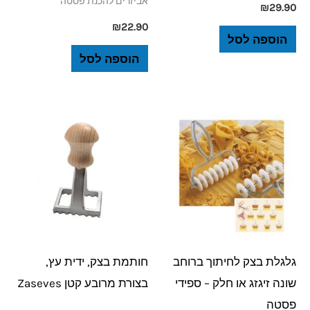
אביזרים להכנת פסטה
₪
29.90
₪
22.90
הוספה לסל
הוספה לסל
גלגלת בצק לחיתוך ברוחב
חותמת בצק, ידית עץ,
שונה זיגזג או חלק – ספידי
בצורת מרובע קטן Zaseves
פסטה