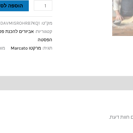
הוספה לסל
מק"ט:
DAVMISROHRB7KQ1
קטגוריות:
אביזרים להכנת פ
הפסטה
תגית:
מרקטו Marcato
מות
 חוות דעת.