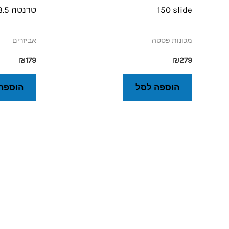
150 slide
טרנטה 3.5 מ"מ
מכונות פסטה
אביזרים
₪
179
₪
279
הוספה לסל
הוספה