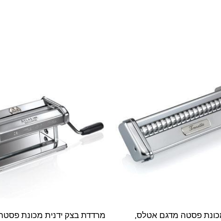
המחיר
המחיר
המקורי
הנוכחי
היה:
הוא:
₪319.
₪339.
ונת פסטה מדגם אטלס,
מרדדת בצק ידנית מכונת פסטה