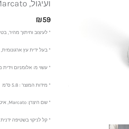
ועיגול, Marcato
ידית
עץ,
₪
59
בצורת
* לעיצוב וחיתוך מהיר, בטיח
מרובע
ועיגול,
* בעל ידית עץ ארגונומית,
Marcato
* עשוי מ: אלומניום וידית 
* מידות המוצר : 5.8 ס"מ ( אורך/ רוחב/ קוטר)
* שם היצרן: Marcato, איטליה
* קל לניקוי בשטיפה ידנית