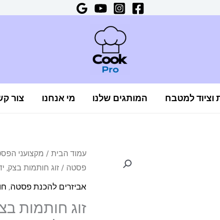
ת וציוד למטבח
המותגים שלנו
מי אנחנו
צור קש
כמות
עמוד הבית
/
מקצועני הפס
פסטה
/ זוג חותמות בצק, ידית 
של
זוג
אביזרים להכנת פסטה
,
חו
חותמות
זוג חותמות בצק
בצק,