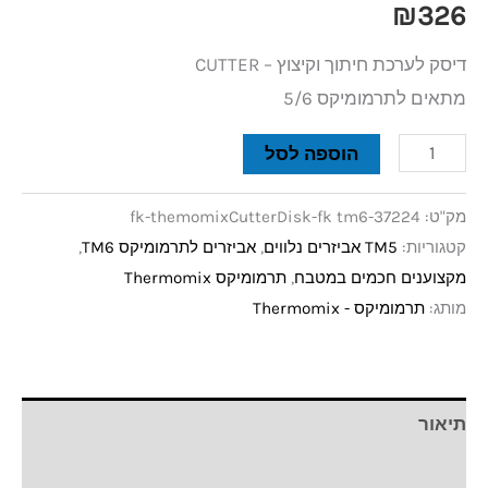
₪
326
דיסק לערכת חיתוך וקיצוץ – CUTTER
מתאים לתרמומיקס 5/6
הוספה לסל
מק"ט:
fk-themomixCutterDisk-fk tm6-37224
קטגוריות:
TM5 אביזרים נלווים
,
אביזרים לתרמומיקס TM6
,
מקצוענים חכמים במטבח
,
תרמומיקס Thermomix
מותג:
תרמומיקס - Thermomix
תיאור
חוות דעת (0)