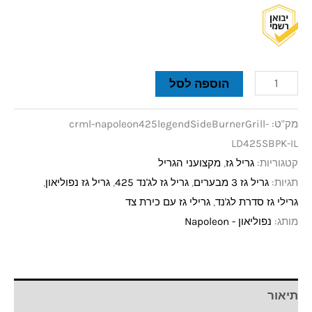
הוספה לסל
מק"ט:
crml-napoleon425legendSideBurnerGrill-
LD425SBPK-IL
קטגוריות:
גריל גז
,
מקצועני הגריל
תגיות:
גריל גז 3 מבערים
,
גריל גז לג'נד 425
,
גריל גז נפוליאון
,
גרילי גז סדרת לג'נד
,
גרילי גז עם כירת צד
מותג:
נפוליאון - Napoleon
תיאור