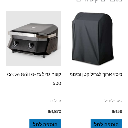
כיסוי ארוך לגריל קטן ובינוני
קוצה גריל גז Cozze Grill G-
500
כיסוי לגריל
גריל גז
₪
1,870
₪
159
הוספה לסל
הוספה לסל