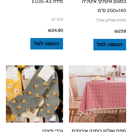
בסגנון איטלקי איטליה
מידה EU35-43
140×200 ס"מ
גרביים
מפות שולחן אוכל
₪
24.90
₪
259
הוספה לסל
הוספה לסל
מפת שולחן כותנה איכותית
גרבי פיצה!