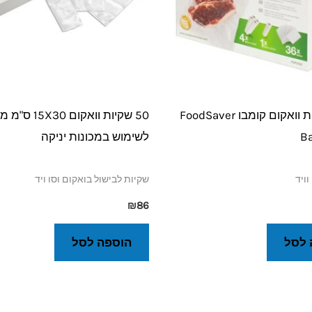
מארז שקיות וואקום קומבו FoodSaver
50 שקיות וואקום 0
B
לשימוש במכונות יניקה
וויד
שקיות לבישול בואקום וסו ויד
₪
86
 לסל
הוספה לסל