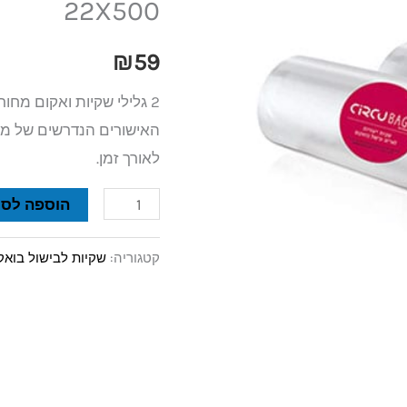
22X500
שקיות
ואקום
₪
59
CIRCU
22X500
האישורים הנדרשים של מכו
לאורך זמן.
הוספה לסל
קטגוריה:
שקיות לבישול בואקו