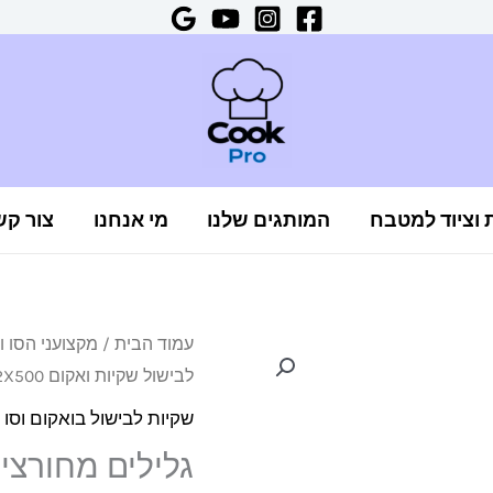
ת וציוד למטבח
המותגים שלנו
מי אנחנו
צור קש
כמות
עמוד הבית
/
מקצועני הסו וו
לבישול שקיות ואקום CIRCU 22X500
של
גלילים
שקיות לבישול בואקום וסו ו
מחורצים
לבישול