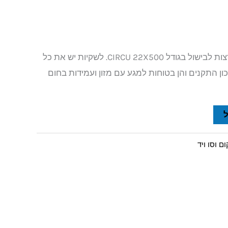
2 גלילי שקיות ואקום מחורצות לבישול בגודל CIRCU 22X500. לשקיות יש את כל
ן התקנים והן בטוחות למגע עם מזון ועמידות בחום
ם וסו ויד