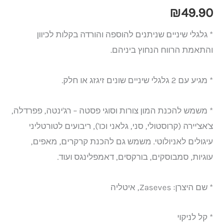
₪
49.90
* גלגלי שיניים שניתנים להוספה והורדה בקלות לכיוון
והתאמת הרווח הנחוץ ביניהם.
* מגיע עם 2 גלגלי שיניים שונים זיגזג או חלק.
* משמש להכנת המון צורות וסוגי פסטה – רג'ינטה, פפרדלה,
צ'אצ'יירה (קרוסטולי, סני, גלאני וכו'), ריבועים לטורטליני
עיגולים לאניולוטי. משמש גם להכנת קרקרים, מאפים,
עוגיות, סמבוסקים, בורקסים, דאמפלינגס ועוד.
* שם היצרן: Zaseves, איטליה
* קל לניקוי