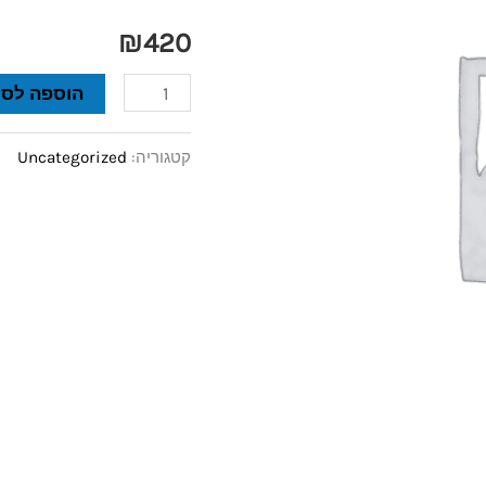
אפאונו
₪
420
35X40
ס"מ
הוספה לסל
1
ס"מ
קטגוריה:
Uncategorized
עובי