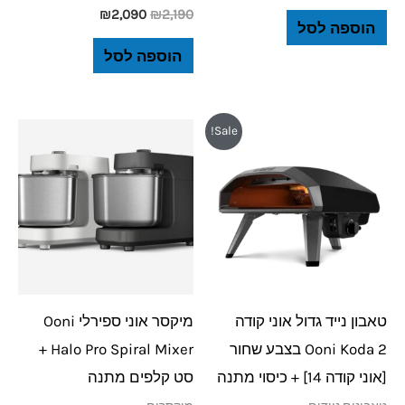
₪
2,090
₪
2,190
הוספה לסל
הוספה לסל
המחיר
המחיר
למוצר
Sale!
המקורי
הנוכחי
זה
היה:
הוא:
₪2,090.
₪2,190.
יש
מספר
סוגים.
ניתן
לבחור
טאבון נייד גדול אוני קודה
מיקסר אוני ספירלי Ooni
את
Ooni Koda 2 בצבע שחור
Halo Pro Spiral Mixer +
האפשרויות
[אוני קודה 14] + כיסוי מתנה
סט קלפים מתנה
בעמוד