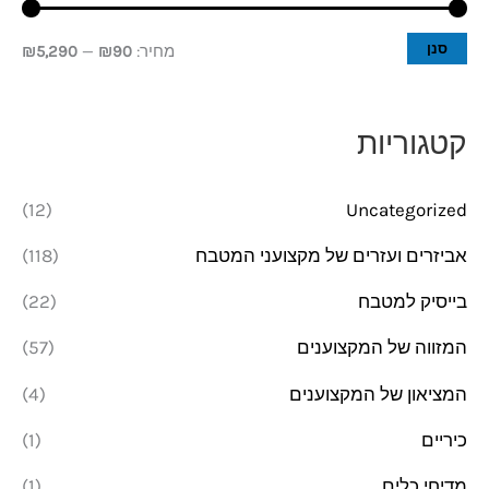
י
י
סנן
מחיר:
₪90
—
₪5,290
ר
ר
מ
מ
קטגוריות
י
ק
נ
ס
(12)
Uncategorized
י
י
אביזרים ועזרים של מקצועני המטבח
(118)
מ
מ
בייסיק למטבח
(22)
ל
ל
י
י
המזווה של המקצוענים
(57)
המציאון של המקצוענים
(4)
כיריים
(1)
מדיחי כלים
(1)