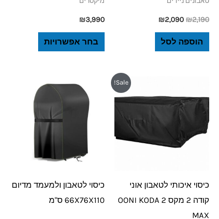
טאבונים ניידים
מיקסרים
המוצר
₪
3,990
₪
2,090
₪
2,190
הוספה לסל
בחר אפשרויות
המחיר
המחיר
Sale!
המקורי
הנוכחי
היה:
הוא:
₪189.
₪249.
כיסוי איכותי לטאבון אוני
כיסוי לטאבון ולמעמד מדיום
קודה 2 מקס OONI KODA 2
66X76X110 ס"מ
MAX