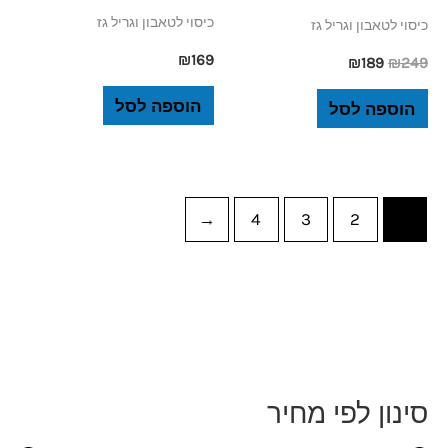
כיסוי לטאבון וגריל גז
כיסוי לטאבון וגריל גז
₪
169
₪
189
₪
249
הוספה לסל
הוספה לסל
←
4
3
2
1
סינון לפי מחיר
מ
מ
ח
ח