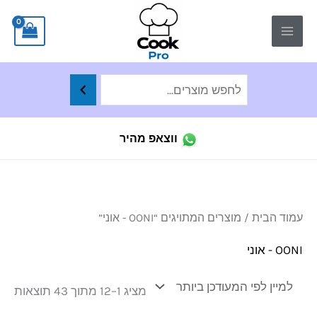
ילוג
לתוכן
תוכן
ווצאפ מהיר
ממו
עמוד הבית
/ מוצרים המתויגים “OONI - אוני”
לפי
הפר
העד
OONI - אוני
ביו
מציג 1–12 מתוך 43 תוצאות