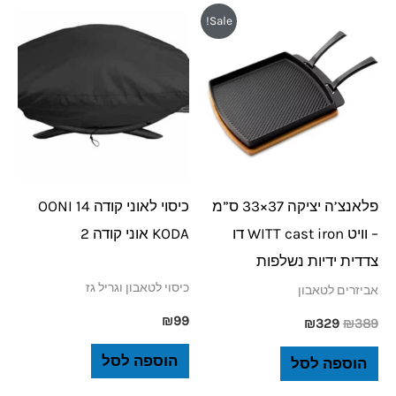
המחיר
המחיר
Sale!
המקורי
הנוכחי
היה:
הוא:
₪329.
₪389.
פלאנצ’ה יציקה 37×33 ס”מ
כיסוי לאוני קודה 14 OONI
– וויט WITT cast iron דו
KODA אוני קודה 2
צדדית ידיות נשלפות
כיסוי לטאבון וגריל גז
אביזרים לטאבון
₪
99
₪
329
₪
389
הוספה לסל
הוספה לסל