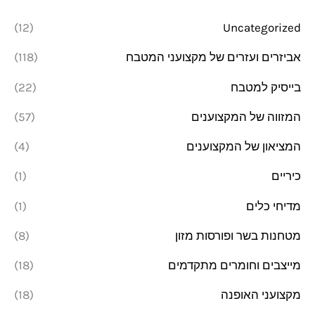
נ
ס
(12)
Uncategorized
י
י
אביזרים ועזרים של מקצועני המטבח
(118)
מ
מ
בייסיק למטבח
(22)
ל
ל
י
י
המזווה של המקצוענים
(57)
המציאון של המקצוענים
(4)
כיריים
(1)
מדיחי כלים
(1)
מטחנות בשר ופורסות מזון
(8)
מייצבים וחומרים מתקדמים
(18)
מקצועני האופנה
(18)