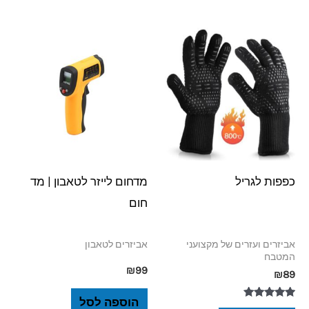
כפפות לגריל
מדחום לייזר לטאבון | מד
חום
אביזרים ועזרים של מקצועני
אביזרים לטאבון
המטבח
₪
99
₪
89
הוספה לסל
דורג