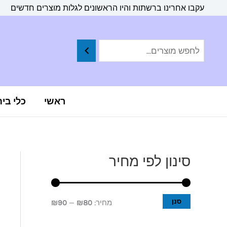
ילוג
לתוכן
עקבו אחרינו ברשתות והיו הראשונים לגלות מוצרים חדשים
תוכן
ראשי
כלי בי
סינון לפי מחיר
מ
מ
ח
ח
י
י
סנן
מחיר:
₪80
—
₪90
ר
ר