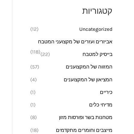
מ
מ
קטגוריות
י
ק
נ
ס
(12)
Uncategorized
י
י
אביזרים ועזרים של מקצועני המטבח
מ
מ
(118)
בייסיק למטבח
(22)
ל
ל
י
י
המזווה של המקצוענים
(57)
המציאון של המקצוענים
(4)
כיריים
(1)
מדיחי כלים
(1)
מטחנות בשר ופורסות מזון
(8)
מייצבים וחומרים מתקדמים
(18)