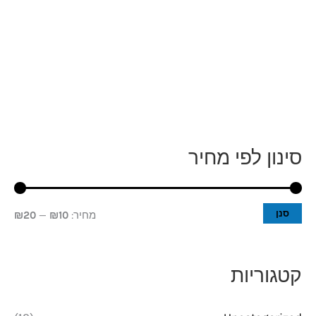
סינון לפי מחיר
מ
מ
ח
ח
י
י
סנן
מחיר:
₪10
—
₪20
ר
ר
מ
מ
קטגוריות
י
ק
נ
ס