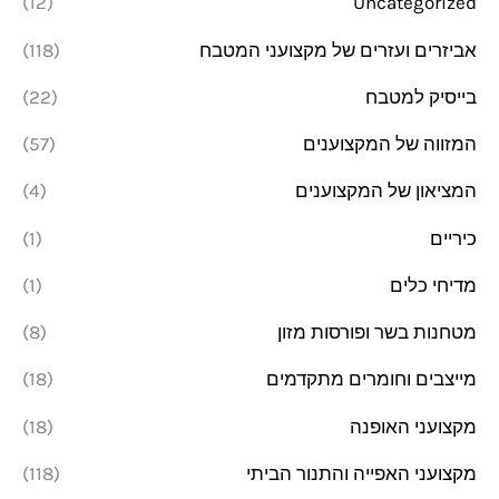
(12)
Uncategorized
י
י
אביזרים ועזרים של מקצועני המטבח
(118)
מ
מ
בייסיק למטבח
(22)
ל
ל
י
י
המזווה של המקצוענים
(57)
המציאון של המקצוענים
(4)
כיריים
(1)
מדיחי כלים
(1)
מטחנות בשר ופורסות מזון
(8)
מייצבים וחומרים מתקדמים
(18)
מקצועני האופנה
(18)
מקצועני האפייה והתנור הביתי
(118)