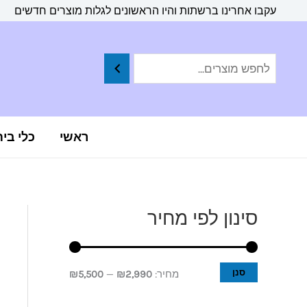
ילוג
לתוכן
עקבו אחרינו ברשתות והיו הראשונים לגלות מוצרים חדשים
תוכן
ראשי
כלי בי
סינון לפי מחיר
מ
מ
ח
ח
י
י
סנן
מחיר:
₪2,990
—
₪5,500
ר
ר