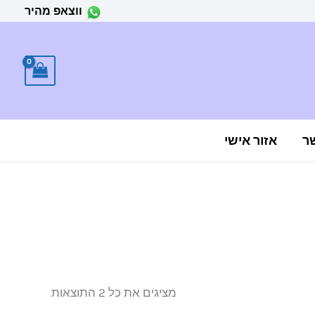
ווצאפ מהיר
ר
אזור אישי
ממוין
לפי
הפריט
העדכני
ביותר
מציגים את כל ⁦2⁩ התוצאות