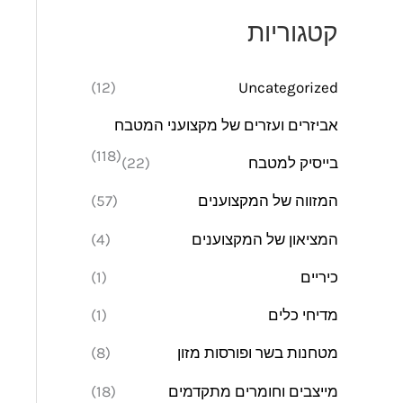
מ
מ
קטגוריות
י
ק
נ
ס
(12)
Uncategorized
י
י
אביזרים ועזרים של מקצועני המטבח
מ
מ
(118)
בייסיק למטבח
(22)
ל
ל
י
י
המזווה של המקצוענים
(57)
המציאון של המקצוענים
(4)
כיריים
(1)
מדיחי כלים
(1)
מטחנות בשר ופורסות מזון
(8)
מייצבים וחומרים מתקדמים
(18)