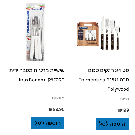
סט 24 חלקים סכום
שישיית מזלגות מטבח ידית
טרמונטינה Tramontina
פלסטיק InoxBonomi
Polywood
מזלגות
כפות
₪
29.90
₪
199
הוספה לסל
הוספה לסל