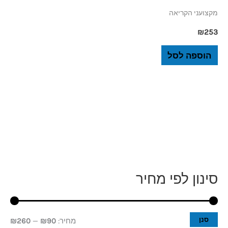
מקצועני הקריאה
₪
253
הוספה לסל
סינון לפי מחיר
מ
מ
ח
ח
י
י
סנן
מחיר:
₪90
—
₪260