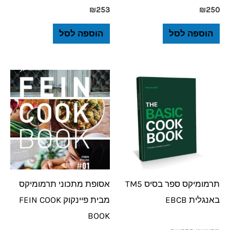
₪
253
₪
250
הוספה לסל
הוספה לסל
תרמומיקס ספר בסיס TM5
אסופת מתכוני תרמומיקס
באנגלית EBCB
מבית פיינקוק FEIN COOK
BOOK