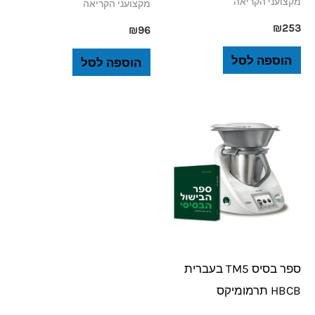
מקצועני הקריאה
מקצועני הקריאה
₪
253
₪
96
הוספה לסל
הוספה לסל
ספר בסיס TM5 בעברית
HBCB תרמומיקס