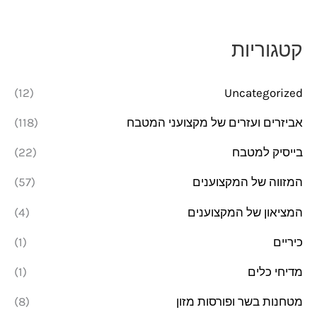
ר
ר
מ
מ
קטגוריות
י
ק
נ
ס
(12)
Uncategorized
י
י
אביזרים ועזרים של מקצועני המטבח
(118)
מ
מ
בייסיק למטבח
(22)
ל
ל
י
י
המזווה של המקצוענים
(57)
המציאון של המקצוענים
(4)
כיריים
(1)
מדיחי כלים
(1)
מטחנות בשר ופורסות מזון
(8)