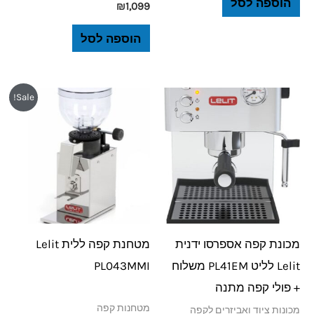
הוספה לסל
₪
1,099
הוספה לסל
המחיר
המחיר
Sale!
המקורי
הנוכחי
היה:
הוא:
₪940.
₪990.
מכונת קפה אספרסו ידנית
מטחנת קפה ללית Lelit
Lelit לליט PL41EM משלוח
PL043MMI
+ פולי קפה מתנה
מטחנות קפה
מכונות ציוד ואביזרים לקפה