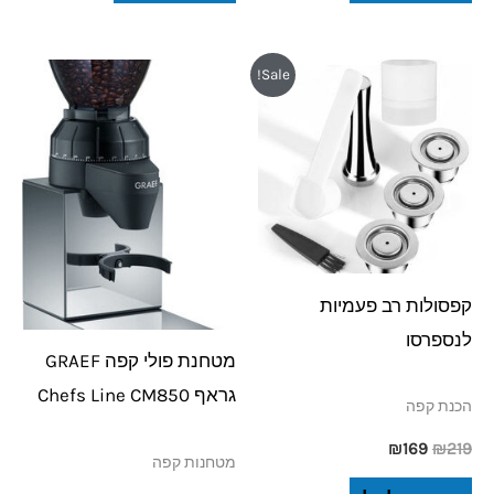
המחיר
המחיר
Sale!
המקורי
הנוכחי
היה:
הוא:
₪169.
₪219.
קפסולות רב פעמיות
לנספרסו
מטחנת פולי קפה GRAEF
גראף Chefs Line CM850
הכנת קפה
₪
169
₪
219
מטחנות קפה