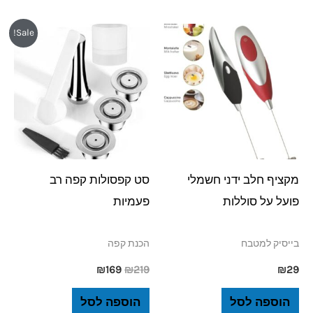
המחיר
המחיר
Sale!
המקורי
הנוכחי
היה:
הוא:
₪169.
₪219.
מקציף חלב ידני חשמלי
סט קפסולות קפה רב
פועל על סוללות
פעמיות
בייסיק למטבח
הכנת קפה
₪
169
₪
219
₪
29
הוספה לסל
הוספה לסל