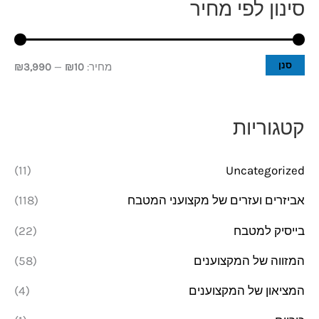
סינון לפי מחיר
מ
מ
ח
ח
י
י
סנן
מחיר:
₪10
—
₪3,990
ר
ר
מ
מ
קטגוריות
י
ק
נ
ס
(11)
Uncategorized
י
י
אביזרים ועזרים של מקצועני המטבח
(118)
מ
מ
בייסיק למטבח
(22)
ל
ל
י
י
המזווה של המקצוענים
(58)
המציאון של המקצוענים
(4)