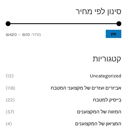
סינון לפי מחיר
מ
מ
ח
ח
י
י
סנן
מחיר:
₪10
—
₪420
ר
ר
מ
מ
קטגוריות
י
ק
נ
ס
(12)
Uncategorized
י
י
אביזרים ועזרים של מקצועני המטבח
(118)
מ
מ
בייסיק למטבח
(22)
ל
ל
י
י
המזווה של המקצוענים
(57)
המציאון של המקצוענים
(4)