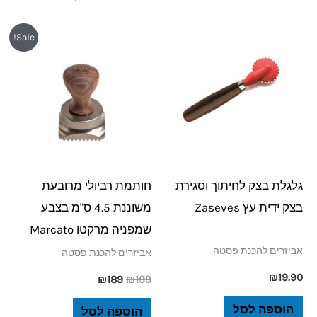
המחיר
המחיר
Sale!
המקורי
הנוכחי
היה:
הוא:
₪189.
₪199.
גלגלת בצק לחיתוך וסגירת
חותמת רביולי מרובעת
בצק ידית עץ Zaseves
משוננת 4.5 ס"מ בצבע
שמפניה מרקטו Marcato
אביזרים להכנת פסטה
אביזרים להכנת פסטה
₪
19.90
₪
189
₪
199
הוספה לסל
הוספה לסל