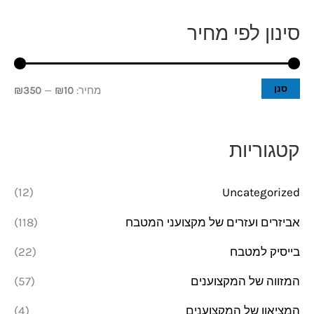
סינון לפי מחיר
מ
מ
ח
ח
י
י
סנן
מחיר:
₪10
—
₪350
ר
ר
מ
מ
קטגוריות
י
ק
נ
ס
(12)
Uncategorized
י
י
אביזרים ועזרים של מקצועני המטבח
(118)
מ
מ
בייסיק למטבח
(22)
ל
ל
י
י
המזווה של המקצוענים
(57)
המציאון של המקצוענים
(4)