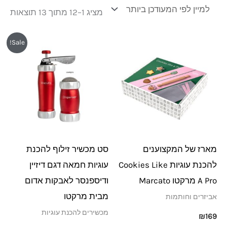
מציג 1–12 מתוך 13 תוצאות
המחיר
המחיר
Sale!
המקורי
הנוכחי
היה:
הוא:
₪329.
₪349.
מארז של המקצוענים
סט מכשיר זילוף להכנת
להכנת עוגיות Cookies Like
עוגיות חמאה דגם דיזיין
A Pro מרקטו Marcato
ודיספנסר לאבקות אדום
מבית מרקטו
אביזרים וחותמות
מכשירים להכנת עוגיות
₪
169