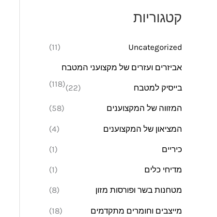
מ
מ
קטגוריות
י
ק
נ
ס
(11)
Uncategorized
י
י
אביזרים ועזרים של מקצועני המטבח
מ
מ
(118)
בייסיק למטבח
(22)
ל
ל
י
י
המזווה של המקצוענים
(58)
המציאון של המקצוענים
(4)
כיריים
(1)
מדיחי כלים
(1)
מטחנות בשר ופורסות מזון
(8)
מייצבים וחומרים מתקדמים
(18)