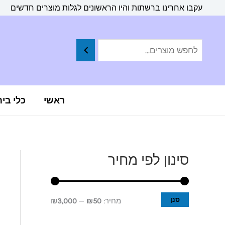
ילוג
לתוכן
עקבו אחרינו ברשתות והיו הראשונים לגלות מוצרים חדשים
תוכן
ראשי
כלי בי
סינון לפי מחיר
מ
מ
ח
ח
י
י
סנן
מחיר:
₪50
—
₪3,000
ר
ר