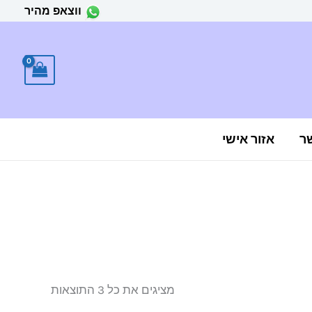
ווצאפ מהיר
ר
אזור אישי
ממוין
לפי
הפריט
העדכני
ביותר
מציגים את כל ⁦3⁩ התוצאות