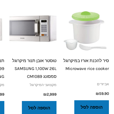
סיר להכנת אורז במיקרוגל
טוסטר אובן תנור מיקרוגל
תנו
SAMSUNG 1,100W 26L
Microwave rice cooker
סמסונג CM1089
NG
אביזרים
מקצועני המיקרוגל
מקצ
₪
59.90
599
₪
2,999
הוספה לסל
הוספה לסל