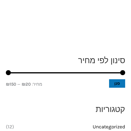
סינון לפי מחיר
מ
מ
ח
ח
י
י
סנן
מחיר:
₪20
—
₪150
ר
ר
מ
מ
קטגוריות
י
ק
נ
ס
(12)
Uncategorized
י
י