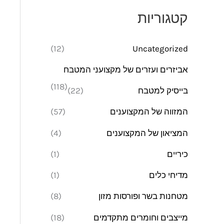
מ
מ
קטגוריות
י
ק
נ
ס
(12)
Uncategorized
י
י
אביזרים ועזרים של מקצועני המטבח
מ
מ
(118)
בייסיק למטבח
(22)
ל
ל
י
י
המזווה של המקצוענים
(57)
המציאון של המקצוענים
(4)
כיריים
(1)
מדיחי כלים
(1)
מטחנות בשר ופורסות מזון
(8)
מייצבים וחומרים מתקדמים
(18)