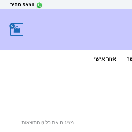
ווצאפ מהיר
ר
אזור אישי
ממוין
לפי
הפריט
העדכני
ביותר
מציגים את כל ⁦9⁩ התוצאות