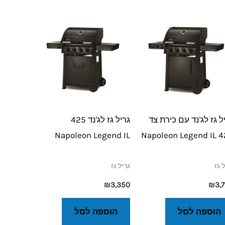
ל גז לג'נד עם כירת צד
גריל גז לג'נד 425
Napoleon Legend IL
425 Napol
 גז
גריל גז
₪
3,350
₪
3,
הוספה לסל
הוספה לסל