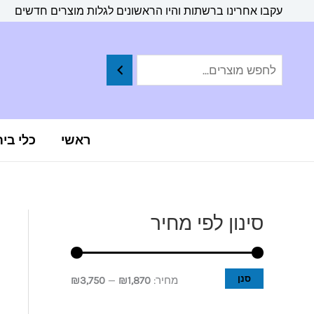
ילוג
לתוכן
עקבו אחרינו ברשתות והיו הראשונים לגלות מוצרים חדשים
תוכן
ראשי
כלי בי
סינון לפי מחיר
מ
מ
ח
ח
י
י
סנן
מחיר:
₪1,870
—
₪3,750
ר
ר