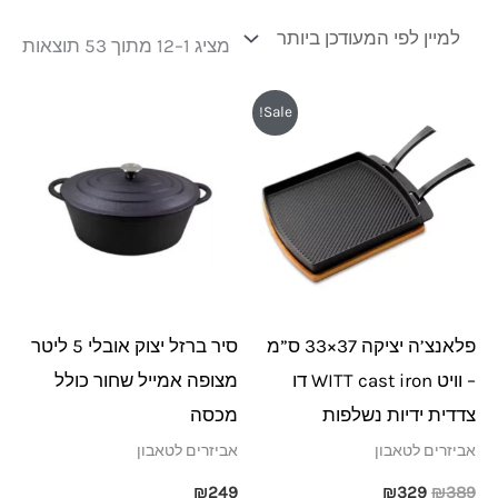
מציג 1–12 מתוך 53 תוצאות
המחיר
המחיר
Sale!
המקורי
הנוכחי
היה:
הוא:
₪329.
₪389.
פלאנצ’ה יציקה 37×33 ס”מ
סיר ברזל יצוק אובלי 5 ליטר
– וויט WITT cast iron דו
מצופה אמייל שחור כולל
צדדית ידיות נשלפות
מכסה
אביזרים לטאבון
אביזרים לטאבון
₪
249
₪
329
₪
389