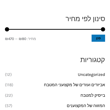
סינון לפי מחיר
מ
מ
ח
ח
י
י
סנן
מחיר:
₪80
—
₪470
ר
ר
מ
מ
קטגוריות
י
ק
נ
ס
(12)
Uncategorized
י
י
אביזרים ועזרים של מקצועני המטבח
(118)
מ
מ
בייסיק למטבח
(22)
ל
ל
י
י
המזווה של המקצוענים
(57)