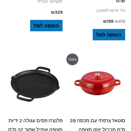
שחור
מקצועני הברזל
כלי יציקה לטאבון
₪
329
₪
199
₪
219
הוספה לסל
הוספה לסל
המחיר
המחיר
Sale!
המקורי
הנוכחי
היה:
הוא:
₪199.
₪219.
סוטאז' צרפתי עם מכסה 28
פלנצ'ה פסים עגולה 2 ידיות
ס"מ מברזל יצוק מצופה
מצופה אמייל שחור 32 ס"מ