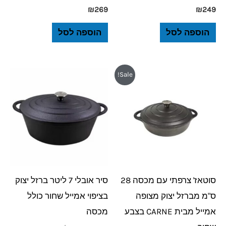
₪
269
₪
249
הוספה לסל
הוספה לסל
המחיר
המחיר
Sale!
המקורי
הנוכחי
היה:
הוא:
₪199.
₪219.
סוטאז' צרפתי עם מכסה 28
סיר אובלי 7 ליטר ברזל יצוק
ס"מ מברזל יצוק מצופה
בציפוי אמייל שחור כולל
אמייל מבית CARNE בצבע
מכסה