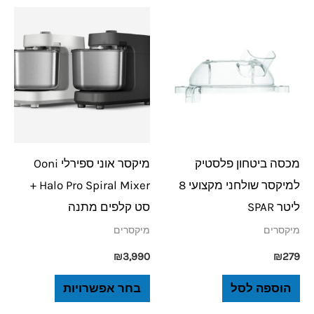
למוצר
זה
יש
מספר
סוגים.
ניתן
לבחור
מכסה ביטחון פלסטיק
מיקסר אוני ספירלי Ooni
את
למיקסר שולחני מקצועי 8
Halo Pro Spiral Mixer +
האפשרויות
ליטר SPAR
סט קלפים מתנה
בעמוד
מיקסרים
מיקסרים
המוצר
₪
3,990
₪
279
הוספה לסל
בחר אפשרויות