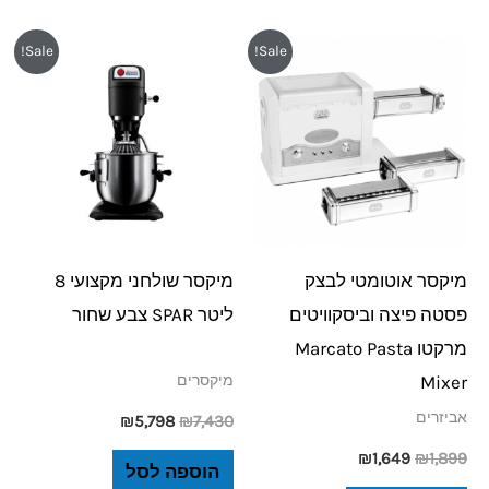
המחיר
המחיר
המחיר
המחיר
Sale!
Sale!
המקורי
הנוכחי
המקורי
הנוכחי
היה:
הוא:
היה:
הוא:
₪5,798.
₪7,430.
₪1,649.
₪1,899.
מיקסר אוטומטי לבצק
מיקסר שולחני מקצועי 8
פסטה פיצה וביסקוויטים
ליטר SPAR צבע שחור
מרקטו Marcato Pasta
Mixer
מיקסרים
אביזרים
₪
5,798
₪
7,430
₪
1,649
₪
1,899
הוספה לסל