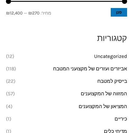
י
י
סנן
מחיר:
₪270
—
₪12,400
ר
ר
מ
מ
קטגוריות
י
ק
נ
ס
(12)
Uncategorized
י
י
אביזרים ועזרים של מקצועני המטבח
(118)
מ
מ
בייסיק למטבח
(22)
ל
ל
י
י
המזווה של המקצוענים
(57)
המציאון של המקצוענים
(4)
כיריים
(1)
מדיחי כלים
(1)