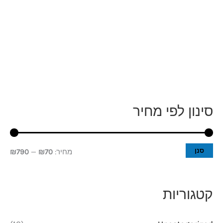
סינון לפי מחיר
מ
מ
ח
ח
י
י
סנן
מחיר:
₪70
—
₪790
ר
ר
מ
מ
קטגוריות
י
ק
נ
ס