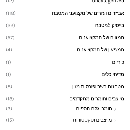
(12)
Uncategorized
י
י
אביזרים ועזרים של מקצועני המטבח
(118)
מ
מ
בייסיק למטבח
(22)
ל
ל
י
י
המזווה של המקצוענים
(57)
המציאון של המקצוענים
(4)
כיריים
(1)
מדיחי כלים
(1)
מטחנות בשר ופורסות מזון
(8)
מייצבים וחומרים מתקדמים
(18)
חומרי גלם נוספים
(3)
מייצבים וטקסטורות
(15)