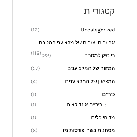
מ
מ
קטגוריות
י
ק
נ
ס
(12)
Uncategorized
י
י
אביזרים ועזרים של מקצועני המטבח
מ
מ
(118)
בייסיק למטבח
(22)
ל
ל
י
י
המזווה של המקצוענים
(57)
המציאון של המקצוענים
(4)
כיריים
(1)
כיריים אינדוקציה
(1)
מדיחי כלים
(1)
מטחנות בשר ופורסות מזון
(8)