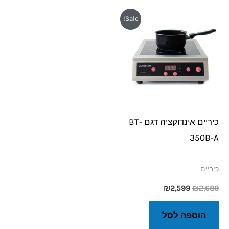
המחיר
המחיר
Sale!
המקורי
הנוכחי
היה:
הוא:
₪2,599.
₪2,689.
כיריים אינדוקציה דגם BT-
350B-A
כיריים
₪
2,599
₪
2,689
הוספה לסל