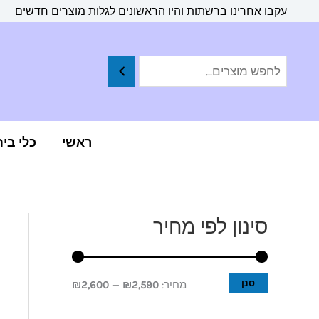
ילוג
לתוכן
עקבו אחרינו ברשתות והיו הראשונים לגלות מוצרים חדשים
תוכן
ראשי
כלי בי
סינון לפי מחיר
מ
מ
ח
ח
י
י
סנן
מחיר:
₪2,590
—
₪2,600
ר
ר