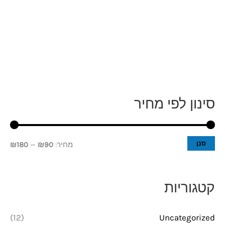
סינון לפי מחיר
מ
מ
ח
ח
י
י
סנן
מחיר:
₪90
—
₪180
ר
ר
מ
מ
קטגוריות
י
ק
נ
ס
(12)
Uncategorized
י
י