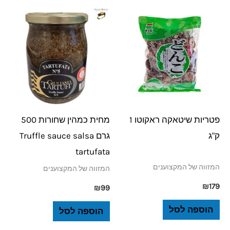
פטריות שיטאקה ראקוטו 1
מחית כמהין שחורות 500
ק"ג
גרם Truffle sauce salsa
tartufata
המזווה של המקצוענים
המזווה של המקצוענים
₪
179
₪
99
הוספה לסל
הוספה לסל