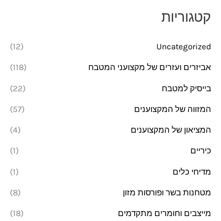
מ
מ
קטגוריות
י
ק
נ
ס
(12)
Uncategorized
י
י
אביזרים ועזרים של מקצועני המטבח
(118)
מ
מ
בייסיק למטבח
(22)
ל
ל
י
י
המזווה של המקצוענים
(57)
המציאון של המקצוענים
(4)
כיריים
(1)
מדיחי כלים
(1)
מטחנות בשר ופורסות מזון
(8)
מייצבים וחומרים מתקדמים
(18)