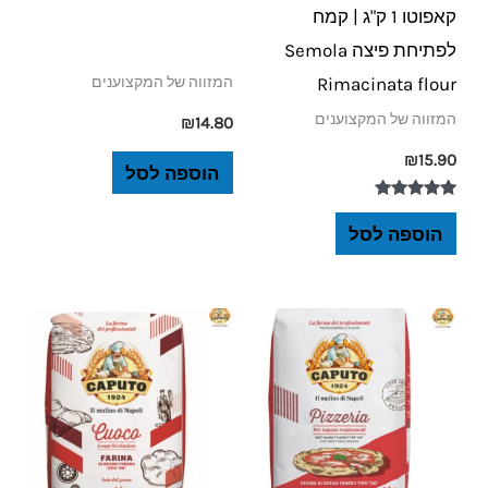
קאפוטו 1 ק"ג | קמח
לפתיחת פיצה Semola
Rimacinata flour
המזווה של המקצוענים
המזווה של המקצוענים
₪
14.80
₪
15.90
הוספה לסל
דורג
5.00
הוספה לסל
מתוך 5