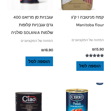
קמח מניטובה 1 ק"ג
עגבניות סן מרזאנו 400
Manitoba flour
גרם עגבניות קלופות
שלמות SOLANIA סולניה
המזווה של המקצוענים
המזווה של המקצוענים
₪
15.90
₪
16.90
דורג
הוספה לסל
5.00
הוספה לסל
מתוך 5