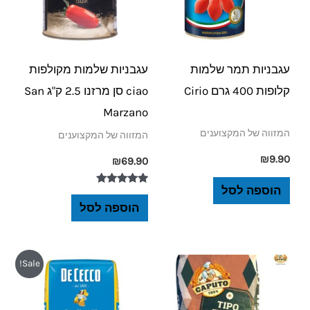
עגבניות תמר שלמות
עגבניות שלמות מקולפות
קלופות 400 גרם Cirio
ciao סן מרזנו 2.5 ק"ג San
Marzano
המזווה של המקצוענים
המזווה של המקצוענים
₪
9.90
₪
69.90
הוספה לסל
דורג
5.00
הוספה לסל
מתוך 5
המחיר
המחיר
Sale!
המקורי
הנוכחי
היה:
הוא:
₪12.90.
₪16.90.