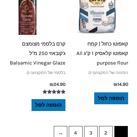
קאפוטו כחול | קמח
קרם בלסמי מצומצם
קאפוטו קלאסיק 1 ק"ג All
ג'קובאזי 250 מ"ל
Balsamic Vinegar Glaze
purpose flour
המזווה של המקצוענים
בלסמי של המקצוענים
₪
24.90
₪
14.90
הוספה לסל
דורג
5.00
הוספה לסל
מתוך 5
←
4
3
2
1