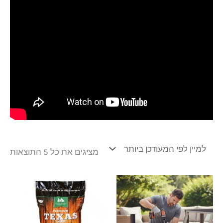
מציגים את כל ⁦5⁩ התוצאות