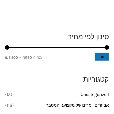
סינון לפי מחיר
מ
מ
ח
ח
י
י
סנן
מחיר:
₪130
—
₪5,500
ר
ר
מ
מ
קטגוריות
י
ק
נ
ס
(12)
Uncategorized
י
י
אביזרים ועזרים של מקצועני המטבח
(118)
מ
מ